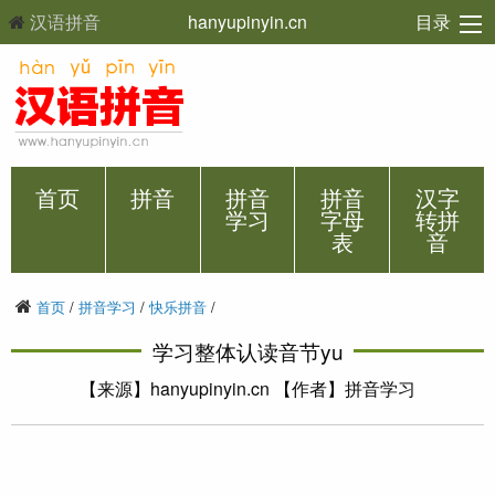
汉语拼音
hanyupinyin.cn
目录
首页
拼音
拼音
拼音
汉字
学习
字母
转拼
表
音
首页
/
拼音学习
/
快乐拼音
/
学习整体认读音节yu
【来源】hanyupinyin.cn 【作者】拼音学习