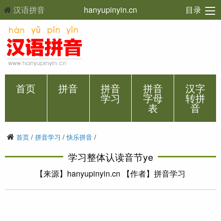
汉语拼音
hanyupinyin.cn
目录
首页
拼音
拼音
拼音
汉字
学习
字母
转拼
表
音
首页
/
拼音学习
/
快乐拼音
/
学习整体认读音节ye
【来源】hanyupinyin.cn 【作者】拼音学习