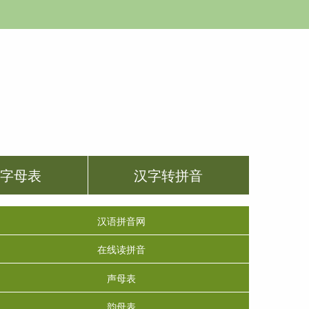
音字母表
汉字转拼音
汉语拼音网
在线读拼音
声母表
韵母表