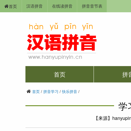
汉语拼音
在线读拼音
拼音音节表
首页
首页
拼
首页
/
拼音学习
/
快乐拼音
/
学
【来源】hanyupi