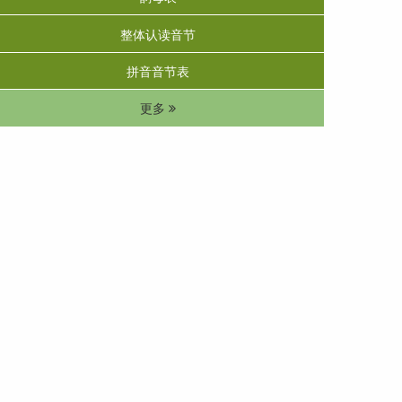
整体认读音节
拼音音节表
更多 