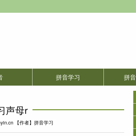
音
拼音学习
拼
习声母r
nyin.cn 【作者】拼音学习