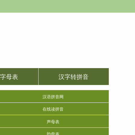
音字母表
汉字转拼音
汉语拼音网
在线读拼音
声母表
韵母表