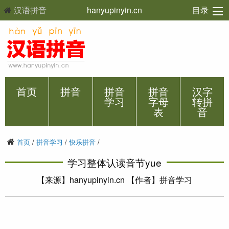
汉语拼音
hanyupinyin.cn
目录
首页
拼音
拼音
拼音
汉字
学习
字母
转拼
表
音
首页
/
拼音学习
/
快乐拼音
/
学习整体认读音节yue
【来源】hanyupinyin.cn 【作者】拼音学习