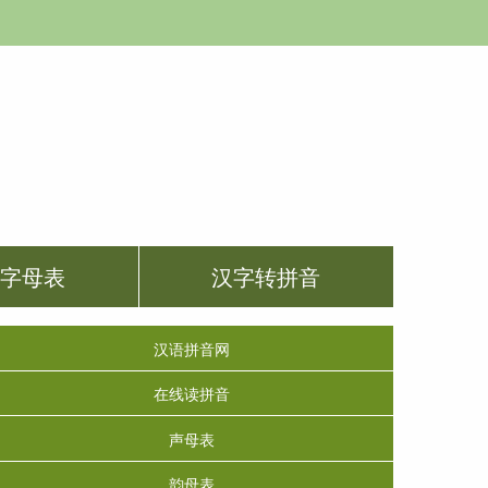
音字母表
汉字转拼音
汉语拼音网
在线读拼音
声母表
韵母表